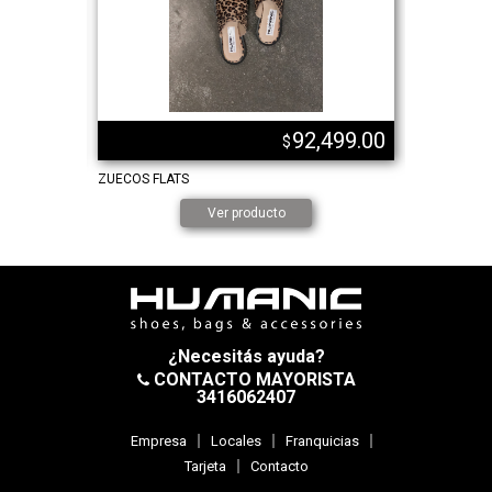
,749.00
92,499.00
$
ZUECOS FLATS
BALLERINA
Ver producto
¿Necesitás ayuda?
CONTACTO MAYORISTA
3416062407
Empresa
Locales
Franquicias
Tarjeta
Contacto