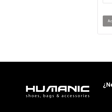
Ac
¿N