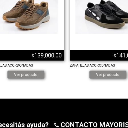
139,000.00
141,
$
$
LLAS ACORDONADAS
ZAPATILLAS ACORODNADAS
Ver producto
Ver producto
ecesitás ayuda?
CONTACTO MAYORI