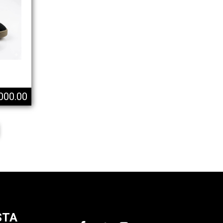
000.00
STA