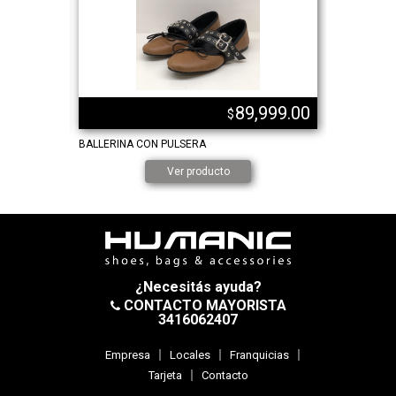
,749.00
89,999.00
$
BALLERINA CON PULSERA
ZUECOS FL
Ver producto
¿Necesitás ayuda?
CONTACTO MAYORISTA
3416062407
Empresa
Locales
Franquicias
Tarjeta
Contacto