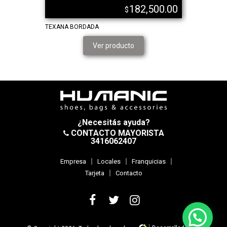
,000.00
182,500.00
$
BASE DE
TEXANA BORDADA
TEXANA CO
DE FOLIA
Ver producto
¿Necesitás ayuda?
CONTACTO MAYORISTA
3416062407
Empresa
Locales
Franquicias
Tarjeta
Contacto