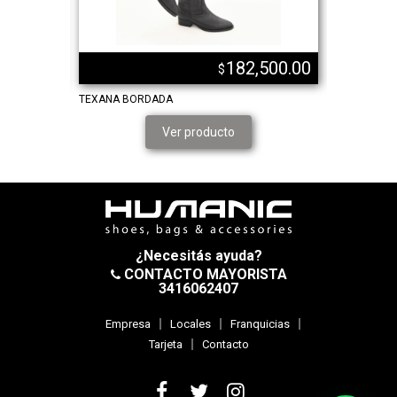
,000.00
182,500.00
$
TEXANA BORDADA
TEXANA CO
DE FOLIA
Ver producto
¿Necesitás ayuda?
CONTACTO MAYORISTA
3416062407
Empresa
Locales
Franquicias
Tarjeta
Contacto