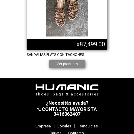
,999.00
87,499.00
$
SANDALIAS FLATS CON TACHONES
SANDALIA 
Ver producto
¿Necesitás ayuda?
CONTACTO MAYORISTA
3416062407
Empresa
Locales
Franquicias
Tarjeta
Contacto