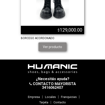
,000.00
129,000.00
$
BORCEGO ACORDONADO
BORCEGOS 
Ver producto
¿Necesitás ayuda?
CONTACTO MAYORISTA
3416062407
Empresa
Locales
Franquicias
Tarjeta
Contacto