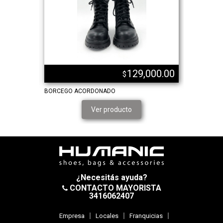
,000.00
129,000.00
$
BORCEGO ACORDONADO
BORCEGOS 
Ver producto
¿Necesitás ayuda?
CONTACTO MAYORISTA
3416062407
Empresa
Locales
Franquicias