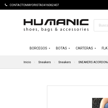
CONTACTOMAYORISTA3416062407
Búsque
de
product
BORCEGOS
BOTAS
CARTERAS
FLA
Inicio
Sneakers
Sneakers
SNEAKERS ACORDON