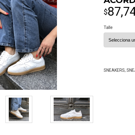
ACOR
87,7
$
Talle
SNEAKERS
,
SNE