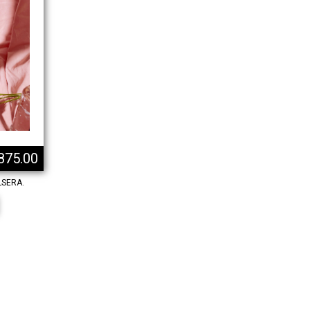
875.00
LSERA.