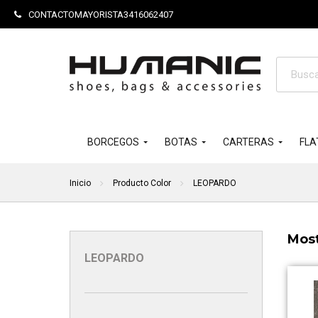
CONTACTOMAYORISTA3416062407
Búsque
de
product
BORCEGOS
BOTAS
CARTERAS
FLA
Inicio
Producto Color
LEOPARDO
Most
LEOPARDO