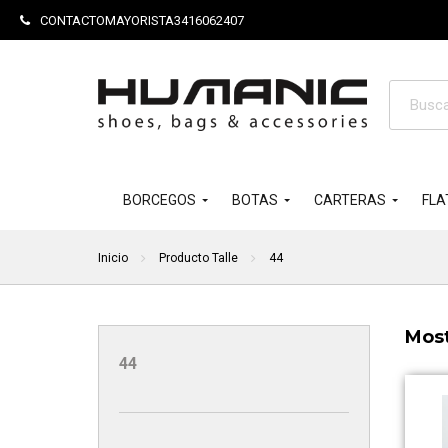
CONTACTOMAYORISTA3416062407
Búsque
de
product
BORCEGOS
BOTAS
CARTERAS
FLA
Inicio
Producto Talle
44
Most
44