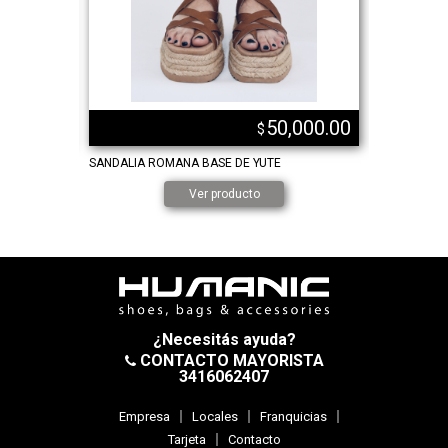
,000.00
50,000.00
$
SANDALIA ROMANA BASE DE YUTE
SANDALIAS 
MEDIO FOR
Ver producto
¿Necesitás ayuda?
CONTACTO MAYORISTA
3416062407
Empresa
Locales
Franquicias
Tarjeta
Contacto