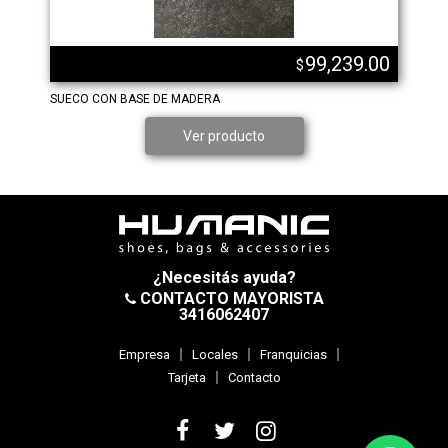
99,239.00
$
SUECO CON BASE DE MADERA
Ver producto
¿Necesitás ayuda?
CONTACTO MAYORISTA
3416062407
Empresa
Locales
Franquicias
Tarjeta
Contacto