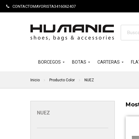
CONTACTOMAYORISTA3416062407
Búsque
de
product
BORCEGOS
BOTAS
CARTERAS
FLA
Inicio
Producto Color
NUEZ
Most
NUEZ