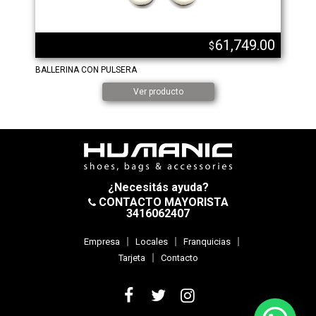
61,749.00
$
BALLERINA CON PULSERA
Ver producto
¿Necesitás ayuda?
CONTACTO MAYORISTA
3416062407
Empresa
Locales
Franquicias
Tarjeta
Contacto