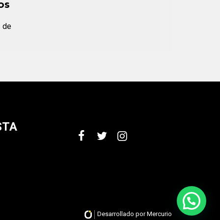
os
s de
STA
Desarrollado por Mercurio