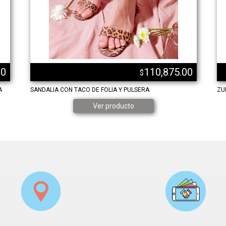
00
110,875.00
$
A
SANDALIA CON TACO DE FOLIA Y PULSERA.
ZU
Ver producto