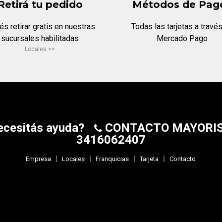
Retirá tu pedido
Métodos de Pag
s retirar gratis en nuestras
Todas las tarjetas a travé
sucursales habilitadas
Mercado Pago
Locales >>
ecesitás ayuda?
CONTACTO MAYORI
3416062407
Empresa
Locales
Franquicias
Tarjeta
Contacto