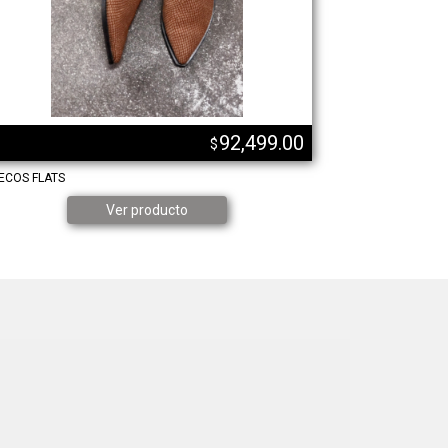
92,499.00
$
ECOS FLATS
STILETTOS CON
Ver producto