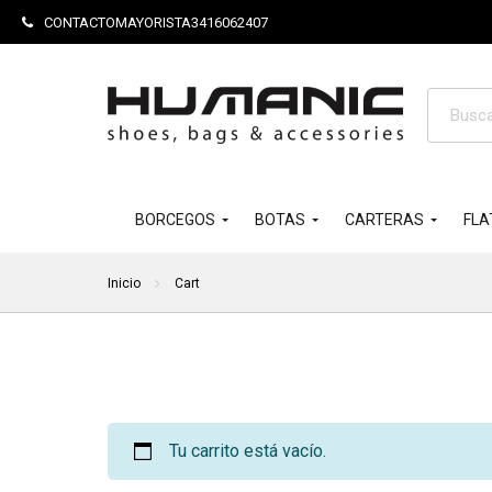
CONTACTOMAYORISTA3416062407
Búsque
de
product
BORCEGOS
BOTAS
CARTERAS
FLA
Inicio
Cart
Tu carrito está vacío.